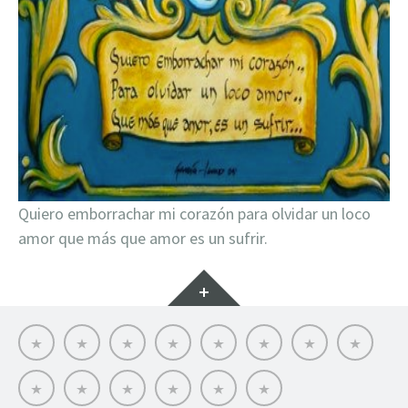
Quiero emborrachar mi corazón para olvidar un loco
amor que más que amor es un sufrir.
Widgets
BUINHO
Home
BIO
Tarot
During
Bitácora/Travelogue
BESTIARIUM
RED
the
VOCABULUM
SOCIAL
confinement…
SERIES
Saint
Ñawpa
Animations
Polisomnia
Contact
Sebastian
Pacha
/
Atriz