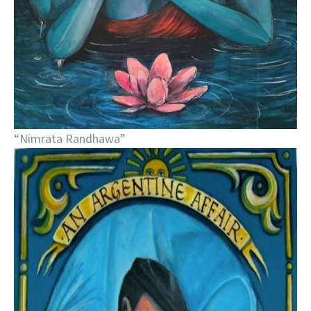
“Nimrata Randhawa”